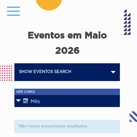
Eventos em Maio
2026
Eventos
SHOW EVENTOS SEARCH
Search
and
Evento
VER COMO
Views
Views
Mês
Navigation
Navigation
Não foram encontrados resultados.